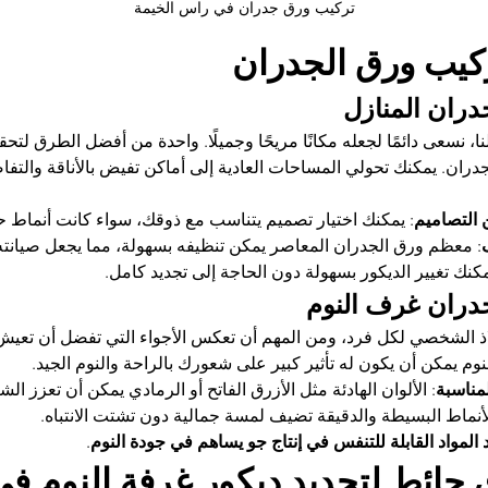
تركيب ورق جدران في راس الخيمة
يب ورق الجدران
ران المنازل
ا، نسعى دائمًا لجعله مكانًا مريحًا وجميلًا. واحدة من أفضل الطرق لتح
ران. يمكنك تحولي المساحات العادية إلى أماكن تفيض بالأناقة والتفا
 التصاميم
: يمكنك اختيار تصميم يتناسب مع ذوقك، سواء كانت أنماط حد
: معظم ورق الجدران المعاصر يمكن تنظيفه بسهولة، مما يجعل صيانت
مكنك تغيير الديكور بسهولة دون الحاجة إلى تجديد كامل.
دران غرف النوم
اذ الشخصي لكل فرد، ومن المهم أن تعكس الأجواء التي تفضل أن تعيش 
وم يمكن أن يكون له تأثير كبير على شعورك بالراحة والنوم الجيد.
لمناسبة
: الألوان الهادئة مثل الأزرق الفاتح أو الرمادي يمكن أن تعزز الش
لأنماط البسيطة والدقيقة تضيف لمسة جمالية دون تشتت الانتباه.
المواد القابلة للتنفس في إنتاج جو يساهم في جودة النوم
.
حائط لتجديد ديكور غرفة النوم ف