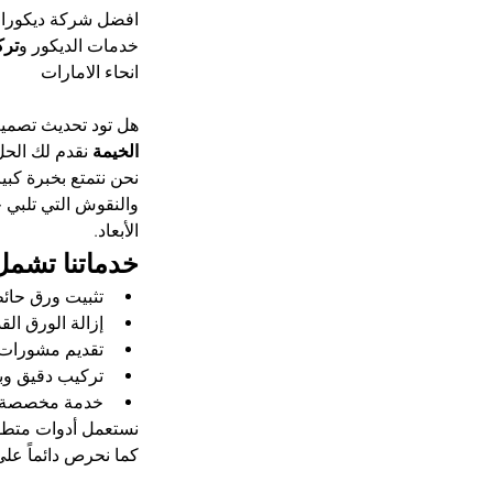
افضل شركة ديكورا
خدمات الديكور و
ترك
انحاء الامارات
هل تود تحديث تصمي
الخيمة 
نقدم لك الحل
نحن نتمتع بخبرة كب
والنقوش التي تلبي 
الأبعاد.
خدماتنا تشمل
تثبيت ورق حائط 
إزالة الورق ال
تقديم مشورات 
تركيب دقيق وبس
خدمة مخصصة للف
نستعمل أدوات متطور
كما نحرص دائماً على