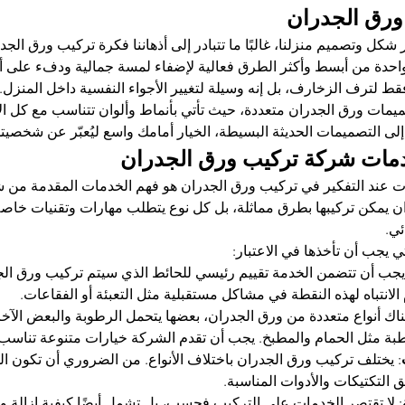
ورق الجدران
 شكل وتصميم منزلنا، غالبًا ما تتبادر إلى أذهاننا فكرة تركيب ورق الج
واحدة من أبسط وأكثر الطرق فعالية لإضفاء لمسة جمالية ودفء على 
 لترف الزخارف، بل إنه وسيلة لتغيير الأجواء النفسية داخل المنزل. و
مات ورق الجدران متعددة، حيث تأتي بأنماط وألوان تتناسب مع كل الأذ
لى التصميمات الحديثة البسيطة، الخيار أمامك واسع ليُعبّر عن شخصيت
دمات شركة تركيب ورق الجدران
 عند التفكير في تركيب ورق الجدران هو فهم الخدمات المقدمة من ش
يمكن تركيبها بطرق مماثلة، بل كل نوع يتطلب مهارات وتقنيات خاص
ئي.
ي يجب أن تأخذها في الاعتبار:
يجب أن تتضمن الخدمة تقييم رئيسي للحائط الذي سيتم تركيب ورق الج
لانتباه لهذه النقطة في مشاكل مستقبلية مثل التعبئة أو الفقاعات.
ناك أنواع متعددة من ورق الجدران، بعضها يتحمل الرطوبة والبعض الآخ
بة مثل الحمام والمطبخ. يجب أن تقدم الشركة خيارات متنوعة تناسب 
: يختلف تركيب ورق الجدران باختلاف الأنواع. من الضروري أن تكون ال
 التكتيكات والأدوات المناسبة.
: لا تقتصر الخدمات على التركيب فحسب، بل تشمل أيضًا كيفية إزالة 