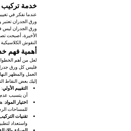
خدمة تركيب 
عندما نفكر في تغيير
ورق الجدران تعتبر 
ورق الجدران ليس فقط
الأخيرة، أصبحت تصمي
النقوش الكلاسيكية إ
أهمية فهم خ
لعل من أهم الخطوات
فليس كل ورق جدران 
العمل والمظهر النها
إليك بعض النقاط الت
التقييم الأولي
: 
أن يتسبب عدم ا
اختيار المواد
: ه
للمساحات الرط
تقنيات التركيب
واستعداد لتطبيق
الصيانة والإزالة