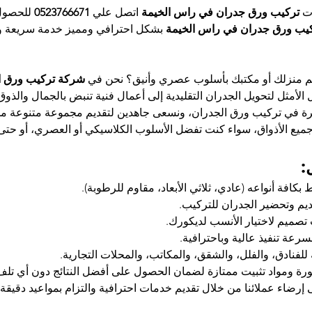
ت 
تركيب ورق جدران في راس الخيمة
 اتصل علي 
0523766671 
للحصول
يب ورق جدران في راس الخيمة 
بشكل احترافي ومميز خدمة سريعة و
م منزلك أو مكتبك بأسلوب عصري وأنيق؟ نحن في 
شركة تركيب ورق ا
 الأمثل لتحويل الجدران التقليدية إلى أعمال فنية تنبض بالجمال والذوق 
يرة في تركيب ورق الجدران، ونسعى جاهدين لتقديم مجموعة متنوعة م
جميع الأذواق، سواء كنت تفضل الأسلوب الكلاسيكي أو العصري، أو حتى 
:
بكافة أنواعه (عادي، ثلاثي الأبعاد، مقاوم للرطوبة).
قديم وتحضير الجدران للتركيب.
تصميم لاختيار الأنسب لديكورك.
رعة تنفيذ عالية وباحترافية.
نادق، والفلل، والشقق، والمكاتب، والمحلات التجارية.
ة ومواد تثبيت ممتازة لضمان الحصول على أفضل النتائج دون أي تلف 
 إرضاء عملائنا من خلال تقديم خدمات احترافية والتزام بمواعيد دقيقة.