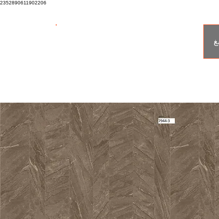
2352890611902206
tiaa
غ
Home Improvement