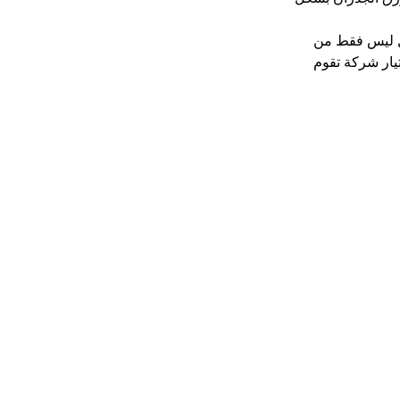
ل ليس فقط من 
يار شركة تقوم 