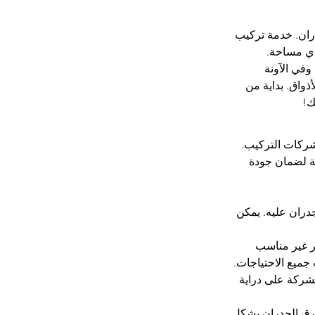
دران. خدمة تركيب 
أي مساحة.
في الآونة 
واق. بداية من 
ك!
ركات التركيب. 
ة لضمان جودة 
دران عليه. يمكن 
ر غير مناسب 
جميع الاحتياجات.
شركة على دراية 
ورق الجدران بشكل 