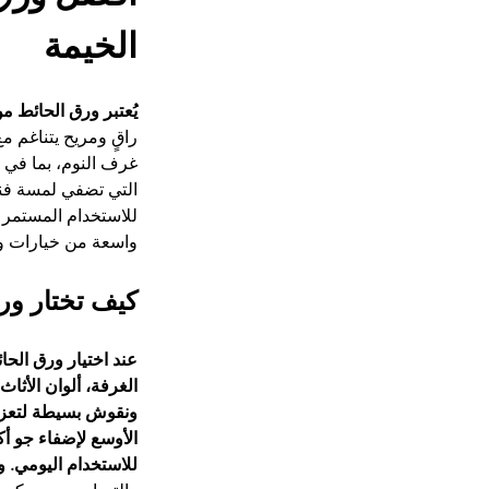
الخيمة
يُعتبر ورق الحائط م
راقٍ ومريح يتناغم م
غرف النوم، بما في ذ
التي تضفي لمسة فنية
للاستخدام المستمر 
واسعة من خيارات ور
كيف تختار ور
عند اختيار ورق الح
الغرفة، ألوان الأثا
ونقوش بسيطة لتعزيز ا
الأوسع لإضفاء جو أك
للاستخدام اليومي. و