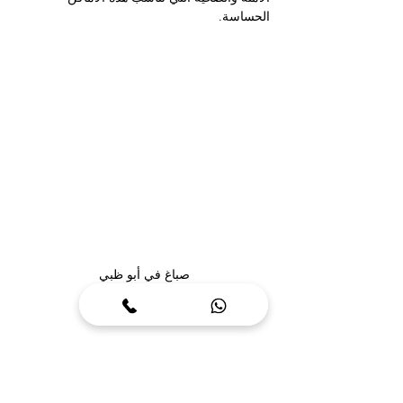
الحساسة.
صباغ في أبو ظبي
نعلم أن طلاء غرف الأطفال ينبغي أن يخلو من 
المواد الضارة، وأن يكون مقاومًا للبقع وسهل 
التنظيف، بالإضافة إلى احتوائه على ألوان جميلة 
تعزز من إبداع الطفل وراحته النفسية. نحن 