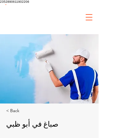
2352890611902206
tiaa
Home
Improvement
< Back
صباغ في أبو ظبي