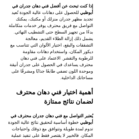
إذا كنت تبحث عن أفضل فني دهان جدران في 
أبوظبي
 للحصول على دهانات عالية الجودة تُعيد 
تجديد مظهر جدران منزلك أو مكتبك، يمكنك 
التواصل مع فريق محترف يوفر خدمات متكاملة 
بدءًا من تجهيز السطح حتى التشطيب النهائي. 
يشمل ذلك إزالة الطلاء القديم، معالجة 
التشققات والبقع، اختيار الألوان التي تتناسب مع 
ديكور المكان، واستخدام دهانات مقاومة 
للرطوبة والتقشر. الاعتماد على فني دهان 
محترف يساعدك في الحصول على جدران أنيقة 
وموحدة اللون تضفي طابعًا جذابًا ومشرقًا على 
مساحاتك الداخلية.
أهمية اختيار فني دهان محترف 
لضمان نتائج ممتازة
يُعتبر التواصل مع فني دهان جدران محترف في 
أبوظبي
 خطوة أساسية لتحقيق نتائج عالية الجودة 
تدوم لمدة طويلة وتتوافق مع ذوقك واحتياجات 
المكان. فالخبير لا يقتصر فقط على تنفيذ عملية 