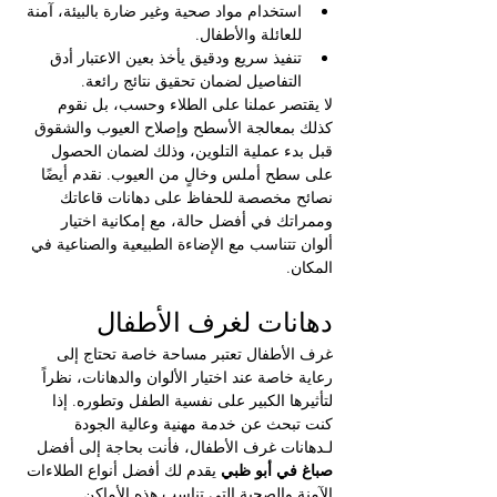
استخدام مواد صحية وغير ضارة بالبيئة، آمنة 
للعائلة والأطفال.
تنفيذ سريع ودقيق يأخذ بعين الاعتبار أدق 
التفاصيل لضمان تحقيق نتائج رائعة.
لا يقتصر عملنا على الطلاء وحسب، بل نقوم 
كذلك بمعالجة الأسطح وإصلاح العيوب والشقوق 
قبل بدء عملية التلوين، وذلك لضمان الحصول 
على سطح أملس وخالٍ من العيوب. نقدم أيضًا 
نصائح مخصصة للحفاظ على دهانات قاعاتك 
وممراتك في أفضل حالة، مع إمكانية اختيار 
ألوان تتناسب مع الإضاءة الطبيعية والصناعية في 
المكان.
دهانات لغرف الأطفال 
غرف الأطفال تعتبر مساحة خاصة تحتاج إلى 
رعاية خاصة عند اختيار الألوان والدهانات، نظراً 
لتأثيرها الكبير على نفسية الطفل وتطوره. إذا 
كنت تبحث عن خدمة مهنية وعالية الجودة 
لـدهانات غرف الأطفال، فأنت بحاجة إلى أفضل 
صباغ في أبو ظبي 
يقدم لك أفضل أنواع الطلاءات 
الآمنة والصحية التي تناسب هذه الأماكن 