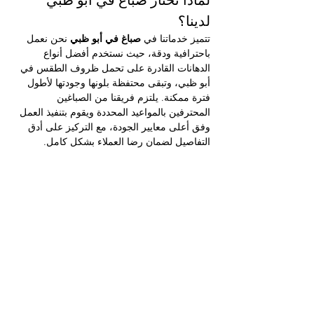
لماذا تختار صباغ في أبو ظبي 
لدينا؟
تتميز خدماتنا في 
صباغ في أبو ظبي 
نحن نعمل 
باحترافية ودقة، حيث نستخدم أفضل أنواع 
الدهانات القادرة على تحمل ظروف الطقس في 
أبو ظبي، وتبقى محتفظة بلونها وجودتها لأطول 
فترة ممكنة. يلتزم فريقنا من الصباغين 
المحترفين بالمواعيد المحددة ويقوم بتنفيذ العمل 
وفق أعلى معايير الجودة، مع التركيز على أدق 
التفاصيل لضمان رضا العملاء بشكل كامل.