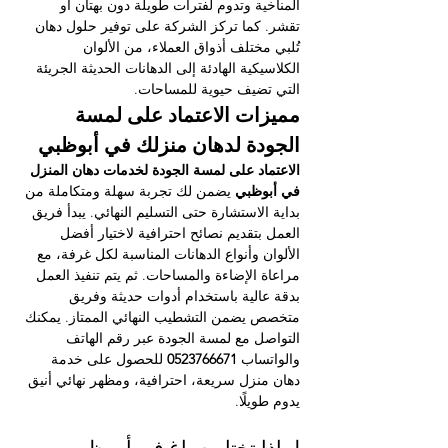
المناخية وتدوم لفترات طويلة دون بهتان أو 
تقشر. كما تركز الشركة على توفير حلول دهان 
تُلبي مختلف أذواق العملاء، من الألوان 
الكلاسيكية الهادئة إلى الدهانات الحديثة الجريئة 
التي تضيف حيوية للمساحات.
مميزات الاعتماد على لمسة 
الجودة لدهان منزلك في أبوظبي
الاعتماد على لمسة الجودة لخدمات دهان المنزل 
في أبوظبي
 يضمن لك تجربة سهلة ومتكاملة من 
بداية الاستشارة حتى التسليم النهائي. يبدأ فريق 
العمل بتقديم نصائح احترافية لاختيار أفضل 
الألوان وأنواع الدهانات المناسبة لكل غرفة، مع 
مراعاة الإضاءة والمساحات. ثم يتم تنفيذ العمل 
بدقة عالية باستخدام أدوات حديثة وفريق 
متخصص يضمن التشطيب النهائي الممتاز. يمكنك 
التواصل مع لمسة الجودة عبر رقم الهاتف 
والواتساب 
0523766671
 للحصول على خدمة 
دهان منزل سريعة، احترافية، ومظهر نهائي أنيق 
يدوم طويلًا.