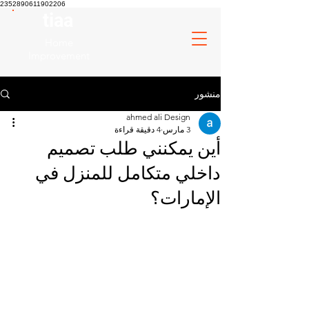
2352890611902206
tiaa
Home
Improvement
منشور
ahmed ali Design
3 مارس
4 دقيقة قراءة
أين يمكنني طلب تصميم
داخلي متكامل للمنزل في
الإمارات؟