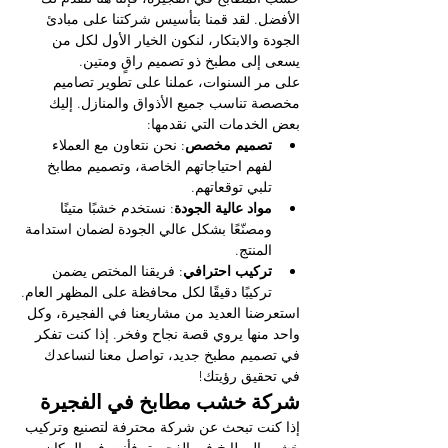
الأفضل. لقد قمنا بتأسيس شركتنا على مبادئ 
الجودة والابتكار، لنكون الخيار الأول لكل من 
يسعى إلى مطبخ ذو تصميم راقٍ ومتين.
على مر السنوات، عملنا على تطوير تصاميم 
مخصصة تناسب جميع الأذواق والمنازل. إليك 
بعض الخدمات التي نقدمها:
تصميم مخصص
: نحن نتعاون مع العملاء 
لفهم احتياجاتهم الخاصة، وتصميم مطابخ 
تلبي توقعاتهم.
مواد عالية الجودة
: نستخدم خشبًا متينًا 
ومصنّعًا بشكل عالي الجودة لضمان استدامة 
المنتج.
تركيب احترافي
: فريقنا المختص يضمن 
تركيبًا دقيقًا لكل محافظة على المظهر العام.
استعرضنا العديد من مشاريعنا في الفجيرة، وكل 
واحد منها يروي قصة نجاح وفخر. إذا كنت تفكر 
في تصميم مطبخ جديد، تواصل معنا لنساعدك 
في تحقيق رؤيتك!
شركة خشب مطابخ في الفجيرة
إذا كنت تبحث عن شركة محترفة لتصنيع وتركيب 
خشب المطابخ في الفجيرة، فأنت في المكان 