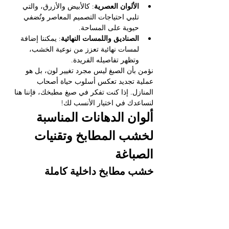
الألوان العصرية
: كالأبيض والأزرق، والتي 
تلبي احتياجات التصميم المعاصر وتُضفي 
حيوية على المساحة.
الصناديق واللمسات النهائية
: يمكننا إضافة 
لمسات نهائية تعزز من نوعية الخشب، 
وتظهر تفاصيله الفريدة.
نؤمن بأن الصبغ ليس مجرد تغيير لون، بل هو 
عملية تجديد تعكس أسلوب حياة أصحاب 
المنازل. إذا كنت تفكر في صبغ مطبخك، فإننا هنا 
لنساعدك في اختيار الأنسب لك!
ألوان الدهانات المناسبة 
لخشب المطابخ وتقنيات 
الصباغة
خشب مطابخ داخلية كاملة