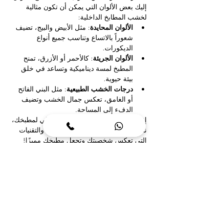
إليك بعض الألوان التي يمكن أن تكون مثالية 
لخشب المطابخ الداخلية:
الألوان المحايدة
: مثل الأبيض والبيج، تضيف 
شعوراً بالاتساع وتناسب جميع أنواع 
الديكورات.
الألوان الجريئة
: كالأحمر أو الأزرق، تمنح 
المطبخ لمسة ديناميكية وتساعد في خلق 
بيئة حيوية.
درجات الخشب الطبيعية
: مثل البني الفاتح 
أو الغامق، تعكس جمال الخشب وتضيف 
الدفء إلى المساحة.
إذا كنت تبحث عن تصميم مريح وعملي لمطبخك، 
نحن هنا لمساعدتك في اختيار الألوان والتقنيات 
التي تعكس شخصيتك وتجعل مطبخك مميزًا!
طرق تصميم وتنفيذ مطابخ 
خشبية داخلية متكاملة
خشب مطابخ مفتوحة
تعتبر المطابخ المفتوحة واحدة من أبرز الاتجاهات 
الحديثة في تصميم المنازل، حيث تتميز بخلق بيئة 