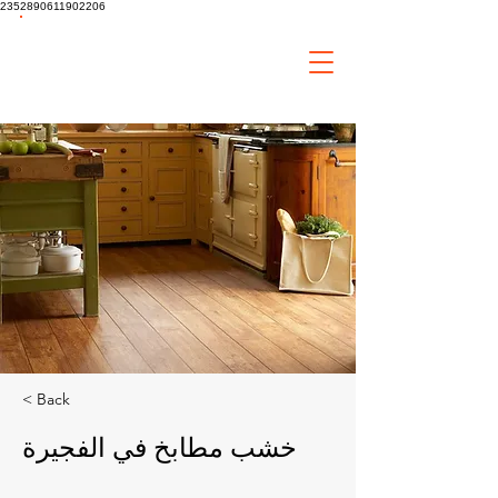
2352890611902206
tiaa
Home
Improvement
< Back
خشب مطابخ في الفجيرة