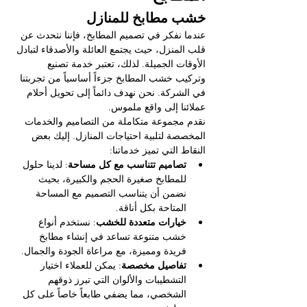
خشب مطابخ للمنازل
عندما نفكر في تصميم المطابخ، فإننا نتحدث عن 
قلب المنزل، حيث يجتمع العائلة والأصدقاء لتبادل 
الأوقات الجميلة. لذلك، تعتبر خدمة تصنيع 
وتركيب خشب المطابخ جزءاً أساسياً من تجربتنا 
في الشركة. نحن نهدف دائماً إلى تحويل أحلام 
عملائنا إلى واقع ملموس.
نقدم مجموعة متكاملة من التصاميم والخدمات 
المخصصة لتلبية احتياجات المنازل. إليك بعض 
النقاط التي تميز خدماتنا:
تصاميم تتناسب مع كل مساحة
: لدينا حلول 
للمطابخ صغيرة الحجم والكبيرة، بحيث 
نضمن أن يتناسب التصميم مع المساحة 
المتاحة بكل أناقة.
خيارات متعددة للخشب
: نستخدم أنواع 
خشب متنوعة تساعد في إنشاء مطابخ 
فريدة ومميزة، مع مراعاة الجودة والجمال.
تفاصيل مخصصة
: يمكن للعملاء اختيار 
التشطيبات والألوان التي تبرز ذوقهم 
الشخصي، مما يضفي طابعاً خاصاً على كل 