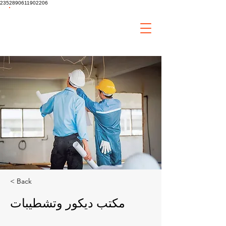
2352890611902206
tiaa
Home
Improvement
< Back
مكتب ديكور وتشطيبات