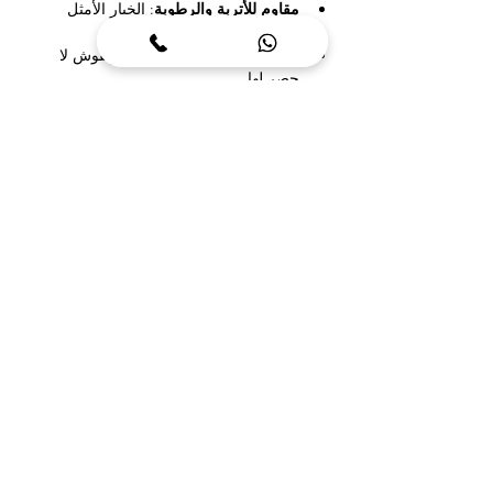
مقاوم للأتربة والرطوبة
: الخيار الأمثل 
للأماكن الرطبة.
تنوع التصميمات
: يوجد بألوان ونقوش لا 
حصر لها.
ديكورات صبغ الأبواب
أبواب المنزل تُعتبر جزءًا أساسيًا من التصميم 
العام.
الخدمات التخصصية
: نستخدم تقنيات خاصة 
لضمان ثبات الدهان وجودته.
الألوان المتناسقة
: تضيف لمسة جمالية 
رائعة.
بالنظر إلى هذه الأنواع المختلفة من الديكورات، 
يمكنكم اختيار الأنسب لاحتياجاتكم وأذواقكم 
الشخصية!
خدمات إضافية
عندما نتحدث عن المظهر العام للمنزل، فإن 
تعزيز جودة المساحات الداخلية لا يقتصر على 
اختيار الديكورات فحسب، بل يمتد أيضًا لخدمات 
إضافية تعنى بصيانة وتحسين الحالة الهيكلية 
للمساحات. ومن ضمن تلك الخدمات التي نقدمها 