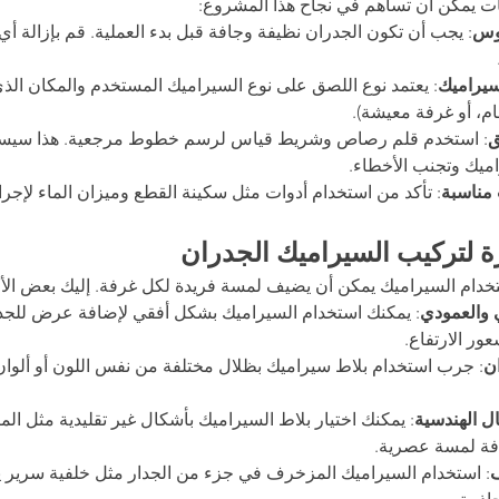
 يمكن أن تساهم في نجاح هذا المشروع:
روس
: يجب أن تكون الجدران نظيفة وجافة قبل بدء العملية. قم بإزالة أي 
سيراميك
: يعتمد نوع اللصق على نوع السيراميك المستخدم والمكان الذ
م، أو غرفة معيشة).
ق
: استخدم قلم رصاص وشريط قياس لرسم خطوط مرجعية. هذا سيس
ميك وتجنب الأخطاء.
 مناسبة
: تأكد من استخدام أدوات مثل سكينة القطع وميزان الماء لإجرا
ة لتركيب السيراميك الجدران
خدام السيراميك يمكن أن يضيف لمسة فريدة لكل غرفة. إليك بعض الأفك
 والعمودي
: يمكنك استخدام السيراميك بشكل أفقي لإضافة عرض للجد
ر الارتفاع.
ان
: جرب استخدام بلاط سيراميك بظلال مختلفة من نفس اللون أو ألوان م
ل الهندسية
: يمكنك اختيار بلاط السيراميك بأشكال غير تقليدية مثل المث
فة لمسة عصرية.
ف
: استخدام السيراميك المزخرف في جزء من الجدار مثل خلفية سرير ي