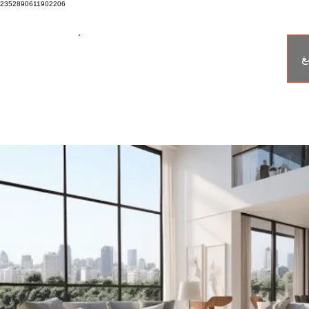
2352890611902206
tiaa
غ
Home Improvement