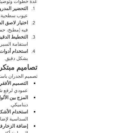
عدة خطوات وتوصيات
التحضير المد
عيوب سطحية.
اختيار لاصق ال
فيه (مطبخ، حما
التخطيط الدقي
استقامة السيرا
استخدام أدوات
بشكل دقيق.
تصاميم مبتكر
تصميم الجدران باست
التصميم الأفقي
عمودي لرفع شعو
المزج بين الألو
ديناميكي.
استخدام الأشكا
السداسية لإضا
إضافة الزخار