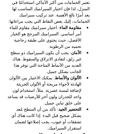
تعتبر الحمامات من أكثر الأماكن استخدامًا في 
المنزل، لذا فإن اختيار السيراميك المناسب لها 
يعد أمرًا بالغ الأهمية. عند تركيب سيراميك 
الحمامات، إليك بعض النقاط التي يجب مراعاتها:
مقاومة الماء
: اختيار سيراميك مقاوم للماء 
أمر أساسي. السيراميك المزجج هو الخيار 
الأفضل، حيث يحتوي على طبقة زجاجية 
تحميه من الرطوبة.
الأمان
: يجب أن يكون السيراميك ذو سطح 
غير زلق، لتفادي الانزلاق والسقوط. هناك 
العديد من الأنماط المتاحة التي توفر هذا 
الجانب بشكل جميل.
الألوان والأنماط
: يمكنك الاختيار بين الألوان 
الهادئة لأجواء مريحة أو الألوان الجريئة 
لإضافة لمسة عصرية. مثلاً، استخدام لون 
واحد للجدران ولون آخر للأرضيات قد يساعد 
على خلق تباين جميل.
التحضير الجيد
: تأكد من أن السطح مُعد 
بشكل صحيح قبل البدء. إذا كانت هناك أي 
تشققات أو عيوب، يجب إصلاحها لضمان 
استقرار السيراميك.