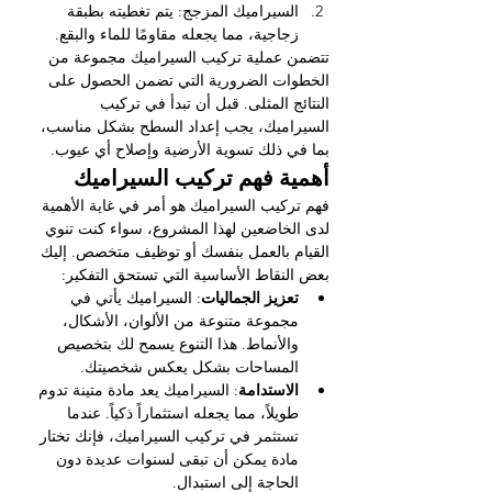
السيراميك المزجج: يتم تغطيته بطبقة 
زجاجية، مما يجعله مقاومًا للماء والبقع.
تتضمن عملية تركيب السيراميك مجموعة من 
الخطوات الضرورية التي تضمن الحصول على 
النتائج المثلى. قبل أن تبدأ في تركيب 
السيراميك، يجب إعداد السطح بشكل مناسب، 
بما في ذلك تسوية الأرضية وإصلاح أي عيوب.
أهمية فهم تركيب السيراميك
فهم تركيب السيراميك هو أمر في غاية الأهمية 
لدى الخاضعين لهذا المشروع، سواء كنت تنوي 
القيام بالعمل بنفسك أو توظيف متخصص. إليك 
بعض النقاط الأساسية التي تستحق التفكير:
تعزيز الجماليات
: السيراميك يأتي في 
مجموعة متنوعة من الألوان، الأشكال، 
والأنماط. هذا التنوع يسمح لك بتخصيص 
المساحات بشكل يعكس شخصيتك.
الاستدامة
: السيراميك يعد مادة متينة تدوم 
طويلاً، مما يجعله استثماراً ذكياً. عندما 
تستثمر في تركيب السيراميك، فإنك تختار 
مادة يمكن أن تبقى لسنوات عديدة دون 
الحاجة إلى استبدال.